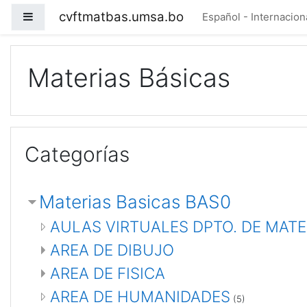
Saltar a contenido principal
cvftmatbas.umsa.bo
Panel lateral
Español - Internacional
Materias Básicas
Categorías
Materias Basicas BAS0
AULAS VIRTUALES DPTO. DE MATE
AREA DE DIBUJO
AREA DE FISICA
AREA DE HUMANIDADES
(5)