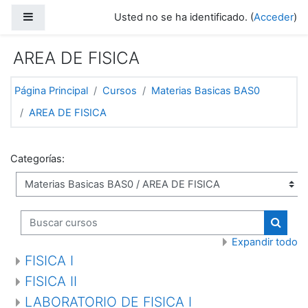
Saltar a contenido principal
Panel lateral
Usted no se ha identificado. (
Acceder
)
AREA DE FISICA
Página Principal
Cursos
Materias Basicas BAS0
AREA DE FISICA
Categorías:
Buscar cursos
Buscar
Expandir todo
FISICA I
FISICA II
LABORATORIO DE FISICA I