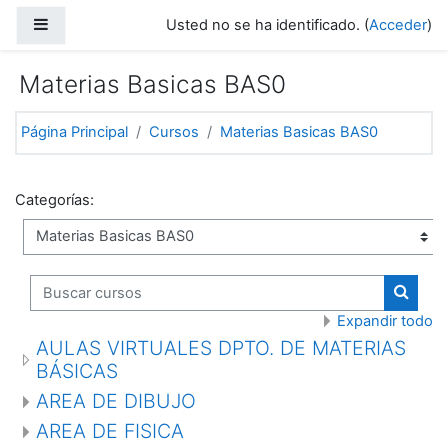
Saltar a contenido principal
Panel lateral
Usted no se ha identificado. (
Acceder
)
Materias Basicas BAS0
Página Principal
Cursos
Materias Basicas BAS0
Categorías:
Buscar cursos
Buscar
Expandir todo
AULAS VIRTUALES DPTO. DE MATERIAS
BÁSICAS
AREA DE DIBUJO
AREA DE FISICA