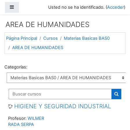
Saltar a contenido principal
Panel lateral
Usted no se ha identificado. (
Acceder
)
AREA DE HUMANIDADES
Página Principal
Cursos
Materias Basicas BAS0
AREA DE HUMANIDADES
Categorías:
Buscar cursos
Buscar
HIGIENE Y SEGURIDAD INDUSTRIAL
Profesor:
WILMER
RADA SERPA